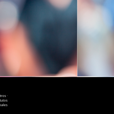
tros
·
tutos
iales