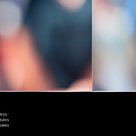
tros
·
tutos
iales