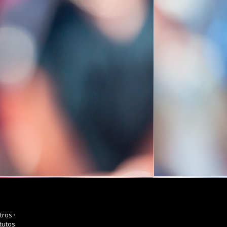
tros
·
tutos