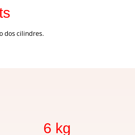
ts
o dos cilindres.
6 kg