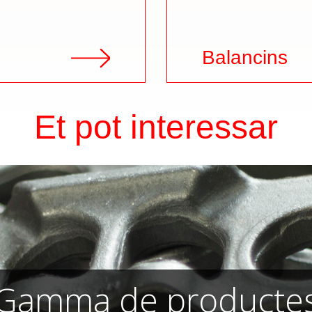
Balancins
Et pot interessar
Gamma de producte