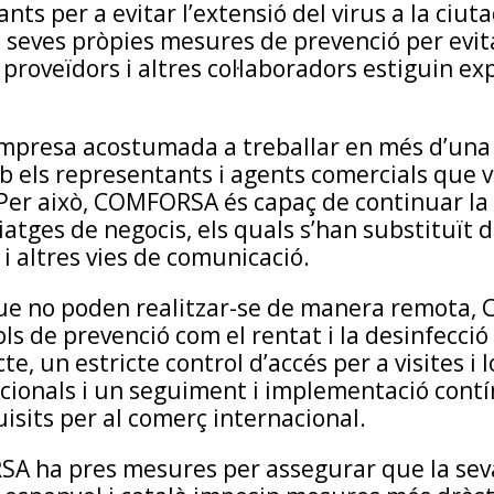
nts per a evitar l’extensió del virus a la ciuta
 seves pròpies mesures de prevenció per evit
, proveïdors i altres col·laboradors estiguin e
resa acostumada a treballar en més d’una ub
 els representants i agents comercials que vi
r això, COMFORSA és capaç de continuar la se
viatges de negocis, els quals s’han substituït
i altres vies de comunicació.
s que no poden realitzar-se de manera remota
s de prevenció com el rentat i la desinfecció
e, un estricte control d’accés per a visites i l
cionals i un seguiment i implementació contí
isits per al comerç internacional.
SA ha pres mesures per assegurar que la seva