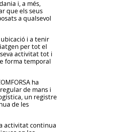
dania i, a més,
ar que els seus
xposats a qualsevol
icació i a tenir
atgen per tot el
va activitat tot i
 de forma temporal
, COMFORSA ha
 regular de mans i
ogística, un registre
nua de les
 activitat continua