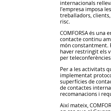
internacionals relleva
l’empresa imposa les
treballadors, clients
risc.
COMFORSA és una emp
contacte continu amb
món constantment. Pe
haver restringit els 
per teleconferències 
Per a les activitat
implementat protocol
superfícies de contact
de contactes interna
recomanacions i requ
Així mateix, COMFOR