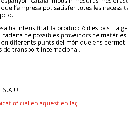
 espanyol i català imposin mesures més dràst
que l’empresa pot satisfer totes les necessit
pció.
a ha intensificat la producció d’estocs i la ge
a cadena de possibles proveïdors de matèries
 en diferents punts del món que ens permeti
s de transport internacional.
, S.A.U.
cat oficial en aquest enllaç