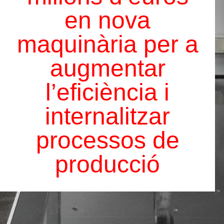
en nova
maquinària per a
augmentar
l’eficiència i
internalitzar
processos de
producció