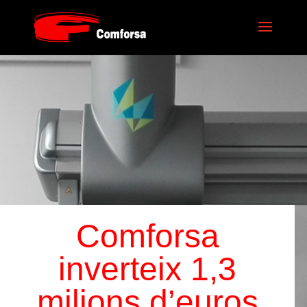
Comforsa
inverteix 1,3
milions d’euros